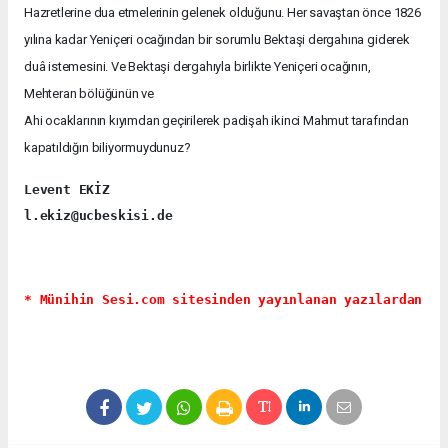
Hazretlerine dua etmelerinin gelenek olduğunu. Her savaştan önce 1826
yılına kadar Yeniçeri ocağından bir sorumlu Bektaşi dergahına giderek
duâ istemesini. Ve Bektaşi dergahıyla birlikte Yeniçeri ocağının,
Mehteran bölüğünün ve
Ahi ocaklarının kıyımdan geçirilerek padişah ikinci Mahmut tarafından
kapatıldığın biliyormuydunuz?
Levent EKİZ
l.ekiz@ucbeskisi.de
* Münihin Sesi.com sitesinden yayınlanan yazılardan ya