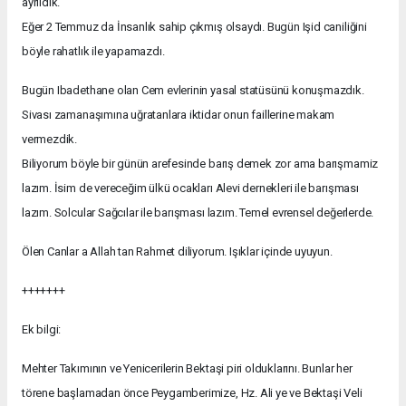
ayrıldık.
Eğer 2 Temmuz da İnsanlık sahip çıkmış olsaydı. Bugün Işid caniliğini
böyle rahatlık ile yapamazdı.
Bugün Ibadethane olan Cem evlerinin yasal statüsünü konuşmazdık.
Sivası zamanaşımına uğratanlara iktidar onun faillerine makam
vermezdik.
Biliyorum böyle bir günün arefesinde barış demek zor ama barışmamiz
lazım. İsim de vereceğim ülkü ocakları Alevi dernekleri ile barışması
lazım. Solcular Sağcılar ile barışması lazım. Temel evrensel değerlerde.
Ölen Canlar a Allah tan Rahmet diliyorum. Işıklar içinde uyuyun.
+++++++
Ek bilgi:
Mehter Takımının ve Yenicerilerin Bektaşi piri olduklarını. Bunlar her
törene başlamadan önce Peygamberimize, Hz. Ali ye ve Bektaşi Veli