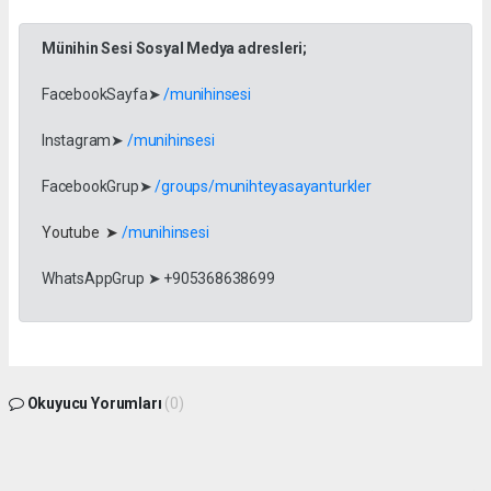
Münihin Sesi Sosyal Medya adresleri;
FacebookSayfa➤
/munihinsesi
Instagram➤
/munihinsesi
FacebookGrup➤
/groups/munihteyasayanturkler
Youtube ➤
/munihinsesi
WhatsAppGrup ➤ +905368638699
Okuyucu Yorumları
(0)