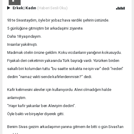
Erkek
|
Kadın
(Haberi Sesli Oku)
93 te Sivastaydım, öyle bir yobaz hava vardiki şehirin üstünde.
5 günlüğüne gitmiştim bir arkadaşimi ziyarete.
Daha 18 yaşındayım.
Insanlar yakılmıştı.
Madımak otelin önüne geldim. Koku vicdanların yanığının kokusuydu.
Fiyakalı deri ceketimin yakasında Türk bayrağı vardı. Yürürken birden
sakallı biri kolumdan tuttu "bu saatte sokakta ne işin var" dedi "neden"
dedim "namaz vakti sende kafirlerdenmisin?" dedi.
Kafir kelimesini aleviler için kullanıyordu. Alevi olmadığım halde
anlamıştım.
"Hayır kafir yakanlar ben Aleviyim dedim".
Öyle baktı ve birşeyler diyerek gitti.
Benim Sivas gezim arkadaşımın yanına gitmem ile bitti o gün Sivas'tan