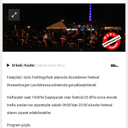
Erkek
|
Kadın
(Haberi Sesli Oku)
Festplatz' da ki Frühlingsfest alanında düzenlenen festival
Wasserburger Landstrasse adresinde gerçekleştirilecek.
Haftaiçleri saat 14.00'te başlayacak olan festival 23.00'te sona erecek.
Hafta sonları ise ziyaretçiler sabah 09.00'dan 23.00'e kadar festival
alanını ziyaret edebilecekler.
Program şöyle,