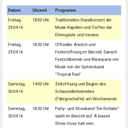
Datum
Uhrzeit
Programm
Freitag,
18.00 Uhr
Traditionelles Standkonzert der
29.04.16
Musik-Kapellen und Treffen der
Ehrengäste und Vereine
Freitag,
18.30 Uhr
Offizieller Anstich und
29.04.16
Festeröffnung im Bierzelt. Danach
Festzeltbetrieb und Wiesnparty mit
Musik von der Spitzenband
"Tropical Rain"
Samstag,
14.00 Uhr
Zeltöffnung und Beginn des
30.04.16
Schaustellerbetriebes
(Fahrgeschäfte) am Wochenende
Samstag,
18.30 Uhr
Party- und Showband "Die Rottaler"
30.04.16
spielt im Bierzelt auf. A bisserl
Show muss halt sein...