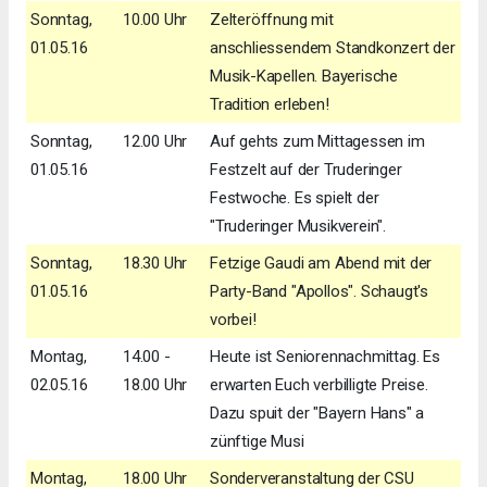
Sonntag,
10.00 Uhr
Zelteröffnung mit
01.05.16
anschliessendem Standkonzert der
Musik-Kapellen. Bayerische
Tradition erleben!
Sonntag,
12.00 Uhr
Auf gehts zum Mittagessen im
01.05.16
Festzelt auf der Truderinger
Festwoche. Es spielt der
"Truderinger Musikverein".
Sonntag,
18.30 Uhr
Fetzige Gaudi am Abend mit der
01.05.16
Party-Band "Apollos". Schaugt's
vorbei!
Montag,
14.00 -
Heute ist Seniorennachmittag. Es
02.05.16
18.00 Uhr
erwarten Euch verbilligte Preise.
Dazu spuit der "Bayern Hans" a
zünftige Musi
Montag,
18.00 Uhr
Sonderveranstaltung der CSU