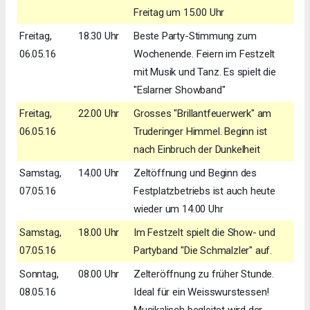
Freitag um 15.00 Uhr
Freitag,
18.30 Uhr
Beste Party-Stimmung zum
06.05.16
Wochenende. Feiern im Festzelt
mit Musik und Tanz. Es spielt die
"Eslarner Showband"
Freitag,
22.00 Uhr
Grosses "Brillantfeuerwerk" am
06.05.16
Truderinger Himmel. Beginn ist
nach Einbruch der Dunkelheit
Samstag,
14.00 Uhr
Zeltöffnung und Beginn des
07.05.16
Festplatzbetriebs ist auch heute
wieder um 14.00 Uhr
Samstag,
18.00 Uhr
Im Festzelt spielt die Show- und
07.05.16
Partyband "Die Schmalzler" auf.
Sonntag,
08.00 Uhr
Zelteröffnung zu früher Stunde.
08.05.16
Ideal für ein Weisswurstessen!
Musikalisch begleitet wird der