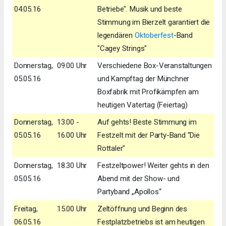
04.05.16
Betriebe". Musik und beste
Stimmung im Bierzelt garantiert die
legendären
Oktoberfest
-Band
"Cagey Strings"
Donnerstag,
09.00 Uhr
Verschiedene Box-Veranstaltungen
05.05.16
und Kampftag der Münchner
Boxfabrik mit Profikämpfen am
heutigen Vatertag (Feiertag)
Donnerstag,
13.00 -
Auf gehts! Beste Stimmung im
05.05.16
16.00 Uhr
Festzelt mit der Party-Band "Die
Rottaler"
Donnerstag,
18.30 Uhr
Festzeltpower! Weiter gehts in den
05.05.16
Abend mit der Show- und
Partyband „Apollos“
Freitag,
15.00 Uhr
Zeltöffnung und Beginn des
06.05.16
Festplatzbetriebs ist am heutigen