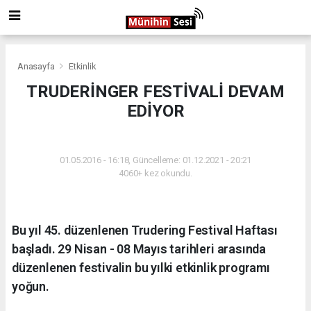
Anasayfa
Etkinlik
TRUDERİNGER FESTİVALİ DEVAM
EDİYOR
ETKINLIK
01.05.2016 - 16:18, Güncelleme: 01.12.2021 - 20:21
4060+ kez okundu.
Bu yıl 45. düzenlenen Trudering Festival Haftası
başladı. 29 Nisan - 08 Mayıs tarihleri arasında
düzenlenen festivalin bu yılki etkinlik programı
yoğun.