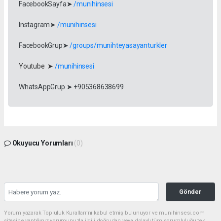
FacebookSayfa➤
/munihinsesi
Instagram➤
/munihinsesi
FacebookGrup➤
/groups/munihteyasayanturkler
Youtube ➤
/munihinsesi
WhatsAppGrup ➤ +905368638699
Okuyucu Yorumları
(0)
Gönder
Yorum yazarak Topluluk Kuralları’nı kabul etmiş bulunuyor ve munihinsesi.com
sitesine yaptığınız yorumunuzla ilgili doğrudan veya dolaylı tüm sorumluluğu tek