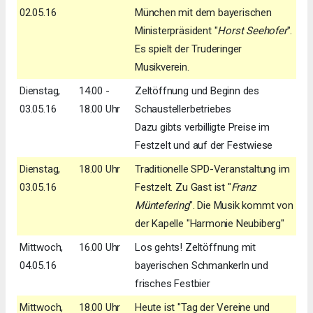
02.05.16
München mit dem bayerischen
Ministerpräsident "
Horst Seehofer
".
Es spielt der Truderinger
Musikverein.
Dienstag,
14.00 -
Zeltöffnung und Beginn des
03.05.16
18.00 Uhr
Schaustellerbetriebes
Dazu gibts verbilligte Preise im
Festzelt und auf der Festwiese
Dienstag,
18.00 Uhr
Traditionelle SPD-Veranstaltung im
03.05.16
Festzelt. Zu Gast ist "
Franz
Müntefering
". Die Musik kommt von
der Kapelle "Harmonie Neubiberg"
Mittwoch,
16.00 Uhr
Los gehts! Zeltöffnung mit
04.05.16
bayerischen Schmankerln und
frisches Festbier
Mittwoch,
18.00 Uhr
Heute ist "Tag der Vereine und