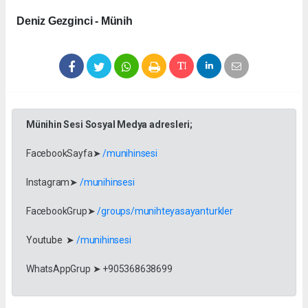
Deniz Gezginci - Münih
Münihin Sesi Sosyal Medya adresleri;
FacebookSayfa➤
/munihinsesi
Instagram➤
/munihinsesi
FacebookGrup➤
/groups/munihteyasayanturkler
Youtube ➤
/munihinsesi
WhatsAppGrup ➤ +905368638699