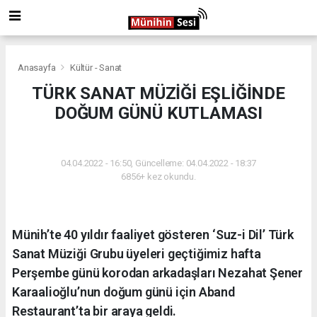
Anasayfa
Kültür - Sanat
TÜRK SANAT MÜZİĞİ EŞLİĞİNDE
DOĞUM GÜNÜ KUTLAMASI
KÜLTÜR - SANAT
04.04.2022 - 16:50, Güncelleme: 04.04.2022 - 18:37
6856+ kez okundu.
Münih’te 40 yıldır faaliyet gösteren ‘Suz-i Dil’ Türk
Sanat Müziği Grubu üyeleri geçtiğimiz hafta
Perşembe günü korodan arkadaşları Nezahat Şener
Karaalioğlu’nun doğum günü için Aband
Restaurant’ta bir araya geldi.