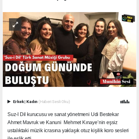
Erkek
|
Kadın
(Haberi Sesli Oku)
Suz-I Dil kurucusu ve sanat yönetmeni Udi Bestekar
Ahmet Mavruk ve Kanuni Mehmet Kınaye’nin eşsiz
ustalıktaki müzik icrasına yaklaşık otuz kişilik koro sesleri
ile eşlik etti.