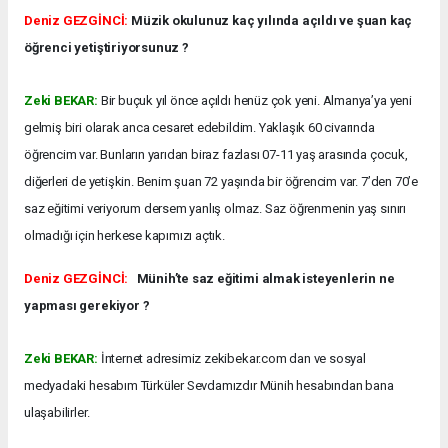
Deniz GEZGİNCİ:
Müzik okulunuz kaç yılında açıldı ve şuan kaç
öğrenci yetiştiriyorsunuz ?
Zeki BEKAR:
Bir buçuk yıl önce açıldı henüz çok yeni. Almanya’ya yeni
gelmiş biri olarak anca cesaret edebildim. Yaklaşık 60 civarında
öğrencim var. Bunların yarıdan biraz fazlası 07-11 yaş arasında çocuk,
diğerleri de yetişkin. Benim şuan 72 yaşında bir öğrencim var. 7’den 70’e
saz eğitimi veriyorum dersem yanlış olmaz. Saz öğrenmenin yaş sınırı
olmadığı için herkese kapımızı açtık.
Deniz GEZGİNCİ:
Münih’te saz eğitimi almak isteyenlerin ne
yapması gerekiyor ?
Zeki BEKAR:
İnternet adresimiz zekibekar.com dan ve sosyal
medyadaki hesabım Türküler Sevdamızdır Münih hesabından bana
ulaşabilirler.