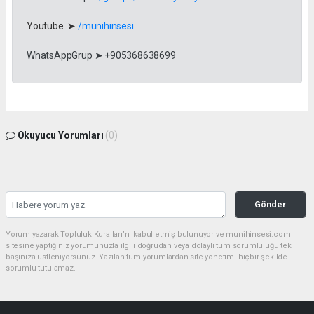
Youtube ➤
/munihinsesi
WhatsAppGrup ➤ +905368638699
Okuyucu Yorumları
(0)
Gönder
Yorum yazarak Topluluk Kuralları’nı kabul etmiş bulunuyor ve munihinsesi.com
sitesine yaptığınız yorumunuzla ilgili doğrudan veya dolaylı tüm sorumluluğu tek
başınıza üstleniyorsunuz. Yazılan tüm yorumlardan site yönetimi hiçbir şekilde
sorumlu tutulamaz.