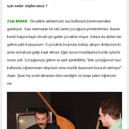
için neler söylersiniz ?
Zeki BEKAR:
Öncelikle velilerimizin saz kültürünü benimsemeleri
gerekiyor. Sazı sevmeyen bir veli zaten çocuğunu yönlendirmez. Bazen
kendi başına kayıt olmak için gelen çocuklar oluyor. Onlara da aliden biri
gelme şartı koyuyorum. O çocuklar boynunu büküp çıkıyor. Anlıyorum ki
anne ve babası gelip kayıt etmez. Eğer sorun maddiyatsa bizde öyle bir
sorun yok. Çocuğunuzu getirin ve açık yüreklilikle; “Ben çocuğumun saz
kültürünü öğrenmesini istiyorum ama maddi durumum buna el vermiyor”
deyin. Şuan hiç ücret almadan ders verdiğim on beşe yakın öğrencim
var.