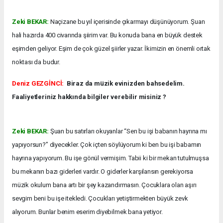
Zeki BEKAR:
Naçizane bu yıl içerisinde çıkarmayı düşünüyorum. Şuan
hali hazırda 400 civarında şiirim var. Bu konuda bana en büyük destek
eşimden geliyor. Eşim de çok güzel şiirler yazar. İkimizin en önemli ortak
noktası da budur.
Deniz GEZGİNCİ:
Biraz da müzik evinizden bahsedelim.
Faaliyetleriniz hakkında bilgiler verebilir misiniz ?
Zeki BEKAR:
Şuan bu satırları okuyanlar “Sen bu işi babanın hayrına mı
yapıyorsun?” diyecekler. Çok içten söylüyorum ki ben bu işi babamın
hayrına yapıyorum. Bu işe gönül vermişim. Tabii ki bir mekan tutulmuşsa
bu mekanın bazı giderleri vardır. O giderler karşılansın gerekiyorsa
müzik okulum bana artı bir şey kazandırmasın. Çocuklara olan aşırı
sevgim beni bu işe itekledi. Çocukları yetiştirmekten büyük zevk
alıyorum. Bunlar benim eserim diyebilmek bana yetiyor.