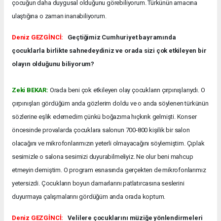
çocuğun daha duygusal olduğunu görebiliyorum. Türkünün amacına
ulaştığına o zaman inanabiliyorum.
Deniz GEZGİNCİ:
Geçtiğimiz Cumhuriyet bayramında
çocuklarla birlikte sahnedeydiniz ve orada sizi çok etkileyen bir
olayın olduğunu biliyorum?
Zeki BEKAR:
Orada beni çok etkileyen olay çocukların çırpınışlarıydı. O
çırpınışları gördüğüm anda gözlerim doldu ve o anda söylenen türkünün
sözlerine eşlik edemedim çünkü boğazıma hıçkırık gelmişti. Konser
öncesinde provalarda çocuklara salonun 700-800 kişilik bir salon
olacağını ve mikrofonlarımızın yeterli olmayacağını söylemiştim. Çıplak
sesimizle o salona sesimizi duyurabilmeliyiz. Ne olur beni mahcup
etmeyin demiştim. O program esnasında gerçekten de mikrofonlarımız
yetersizdi. Çocukların boyun damarlarını patlatırcasına seslerini
duyurmaya çalışmalarını gördüğüm anda orada koptum.
Deniz GEZGİNCİ:
Velilere çocuklarını müziğe yönlendirmeleri