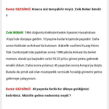
Deniz GEZGİNCİ:
Kısaca sizi tanıyabilir miyiz. Zeki Bekar kimdir
?
Zeki BEKAR:
1966 doğumlu Kırıkkale Keskin ilçesinin Hacıaliobası
Köyü’nde dünyaya geldim. 10 yaşıma kadar köyümde yaşadım. Daha
sonra Kırıkkale ve Ankara’da bulunum. Askerlik vazifemi Kuzey Kıbrıs
Türk Cumhuriyeti’nde yaptıktan sonra 1989 yılında Ankara’da devlet
memuru olarak işe başladım ve bir fiil 25 yıl bu görevi yerine getirerek
emekli oldum. Daha sonra yolumuz 45 yaşından sonra Avrupa’ya düştü.
Burada da şimdi asıl olan müzisyenlik ve müzik hocalığı görevimi yerine
getirmeye çalışıyorum.
Deniz GEZGİNCİ:
45 yaşında farklı bir ülkeye geldiğinizi
belirttiniz. Münih’e gelme nedeniniz neydi ?