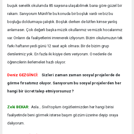
buçuk senelik okulumda 85 sayısına ulaşabilmek bana göre güzel bir
rakam. Sanıyorum Münih’te bu konuda bir boşluk vardı ve biz bu
boşluğu doldurmaya çalıştık. Boşluk derken de lütfen kimse yanlış
anlamasın. Çok değerli başka müzik okullarımız ve müzik hocalarımız
var. Onların da faaliyetlerini imrenerek izliyorum. Bizim okulumuzun tek
farkı haftanın yedi günü 12 saat açık olması. Bir de bizim grup
derslerimiz yok. En fazla iki kişiye ders veriyorum. O nedenle de
öğrencilerin ilerlemeleri hazlı oluyor.
Deniz GEZGİNCİ:
Sizleri zaman zaman sosyal projelerde de
görme fırsatımız oluyor. Sanıyorum bu sosyal projelerden her
hangi bir ücret talep etmiyorsunuz ?
Zeki BEKAR:
Asla… Sivil toplum örgütlerimizden her hangi birisi
faaliyetinde beni görmek isterse başım gözüm üzerine deyip oraya
dalıyorum.