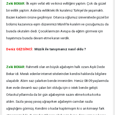
Zeki BEKAR:
İlk eşim vefat etti ve ikinci evliliğimi yaptım. Çok da güzel
bir evlilik yaptım. Aslında evlilikteki ilk kuralımız Türkiye’de yaşamaktı.
Bazen kaderin önüne geçilmiyor. Ortanca oğlumuz üniversitede güzel bir
bölümü kazanınca eşim düzenimizi Münih’te kuralım ve çocuğumuzu da
burada okutalım dedi. Çocuklarımızın Avrupa da eğitim görmesi için
hayatımıza burada devam etme kararı verdik.
Deniz GEZGİNCİ:
Müzik ile tanışmanız nasıl oldu ?
Zeki BEKAR:
Rahmetli olan en büyük ağabeyim halk ozanı Aşık Dede
Bekar idi. Merak edenler internet sitelerinden kendisi hakkında bilgilere
ulaşabilir. Abim saz çalarken bende imrenirdim. Henüz 08-09 yaşlarımda
iken evde devamlı saz çalan biri olduğu için o istek bende gelişti.
Ortaokul yıllarımda da bir gün ağabeyimin sazını elime korka korka
aldım. Sazla yavaş yavaş uğraşırken ağabeyim camdan sazla
uğraştığımı görmüş. Kendimi o kadar kaptırmışım ki o an kimseyi fark