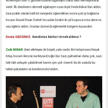
etmemişim bile. O günden itibaren ağabeyim bana ders vermeye karar
verdi. İlk derslerimi rahmetli ağabeyim ozan Aşık Dede Bekar’dan aldım.
Sazı pratik olarak belli bir seviyede öğrendikten sonra çok iyi bağlama
hocası Sivaslı İhsan Öztürk hocadan birebir iki yıl boyunca nota dersi ve
saz eğitimi aldım. Oradan da kendi eğitmenlik belgemi kazandım.
Deniz GEZGİNCİ:
Kendinize kimleri örnek aldınız ?
Zeki BEKAR:
Beni etkileyen iki büyük usta vardır. Biri tartışmasız Neşet
Ertaş hocam ikincisi ise Musa Eroğlu’dur. Sazı çalmaktan daha çok, sazı
tatlı tatlı anlaşılır çalabilmek benim için çok önemli. Bu iki ustada bu
tatları yakaladım ve kendime idol aldım.