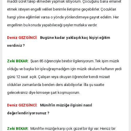
maddi ücret talep etmeden yapmak istiyorum. Çocuğunu bana emanet
etmek isteyen engelli velileri benimle iletişime geçebilirler. Çocukları
hangi yöne eğilimleri varsa o yönde yönlendirmeye gayret edelim. Her
engellinin bu konuda yapabileceği şeyler mutlaka vardır.
Deniz GEZGİNCİ:
Bugüne kadar yaklaşık kaç kişiyi eğitim
verdiniz ?
Zeki BEKAR:
Şuan 85 öğrenciyle birebir ilgileniyorum. Tek işim müzik
olduğu ve başka bir işle uğraşmadığım için müzik okulum haftanın yedi
günü 12 saat açık. Çalışan veya okuyan öğrenciler kendi müsait
oldukları zamanlarda benden ders alabiliyorlar. İlla şu saatte
geleceksiniz diye kimseye şart koşmuyorum.
Deniz GEZGİNCİ:
Münih’in müziğe ilgisini nasıl
değerlendiriyorsunuz ?
Zeki BEKAR:
Münih’te müziğe karşı çok güzel bir ilgi var. Henüz bir