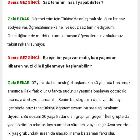
Deniz GEZGİNCİ:
Saz teminini nasıl yapabilirler ?
Zeki BEKAR:
Öğrencilerim için Türkiye’de anlaşmalı olduğum bir saz
atölyesi var. Öğrencilerime kaliteli ve ucuz saz temin ediyorum.
Gerektiğinde de maddi durumu olmayan öğrencilere saz okulumuz
taksit imkanı sunuyor.
Deniz GEZGİNCİ:
Bu işin bir yaşı var mıdır, kaç yaşından
itibaren müzik ile ilgilenmeye başlanabilir ?
Zeki BEKAR:
07 yaşında bir mesleğe başlamakla 40 yaşında başlamak
arasında illaki fark olur. O farkta şudur 07 yaşında başlayan çocuk ilk
aşamayı dört ayda tamamlar. Benim bir sloganım daha var dört ay
içerisinde otuz tane türküyü öğretemezsem bu mesleği bırakırım
diyorum. Bu sözüm 20 yaşa kadar olan grup için geçerli. İleri grupta da
yine sözümün arkasındayım ama bu süre sekiz aya ulaşır. Aynı hedefe
iki yaş grubundaki insan da ulaşabilir ama bir zaman farkı olur.